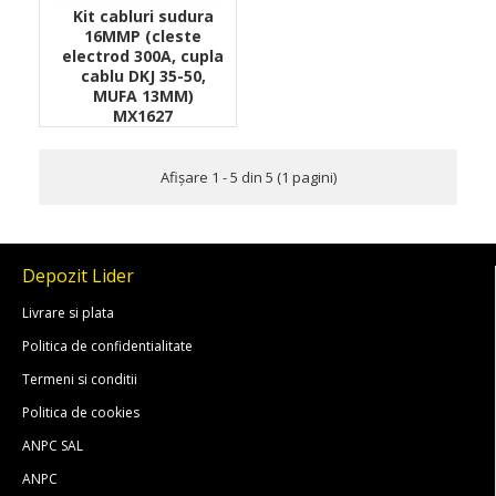
Kit cabluri sudura
16MMP (cleste
electrod 300A, cupla
cablu DKJ 35-50,
MUFA 13MM)
MX1627
Afişare 1 - 5 din 5 (1 pagini)
Depozit Lider
Livrare si plata
Politica de confidentialitate
Termeni si conditii
Politica de cookies
ANPC SAL
ANPC