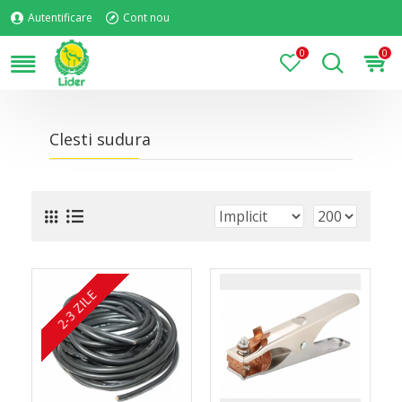
Autentificare
Cont nou
0
0
Clesti sudura
2-3 ZILE