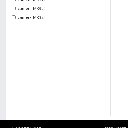
camera MX372
camera MX373
camera MX483
camera aer roaba
camera aer roata roaba
camera carucior utilitar
camera cauciuc durabil
camera cauciuc rezistent
camera cauciuc roaba
camera durabila
camera interior roata
camera interior roata roaba mx483
camera pentru carucioare
camera pentru carucioare utilitare