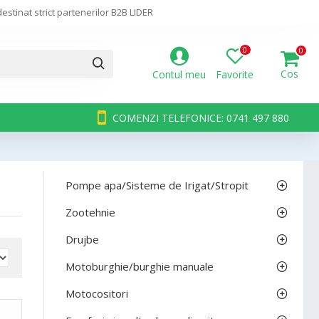
stinat strict partenerilor B2B LIDER
0
0
Cos
Contul meu
Favorite
COMENZI TELEFONICE: 0741 497 880
Pompe apa/Sisteme de Irigat/Stropit
Zootehnie
Drujbe
Motoburghie/burghie manuale
Motocositori