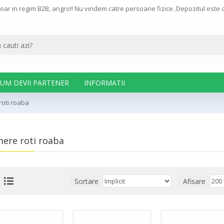
oar in regim B2B, angro!! Nu vindem catre persoane fizice .Depozitul este de
UM DEVII PARTENER
INFORMATII
oti roaba
ere roti roaba
Sortare
Afisare