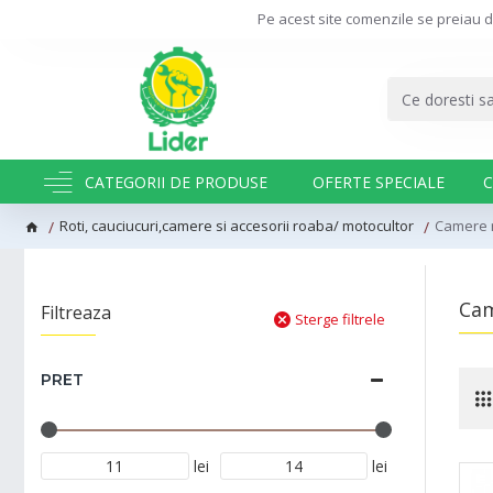
Pe acest site comenzile se preiau d
CATEGORII DE PRODUSE
OFERTE SPECIALE
C
Roti, cauciucuri,camere si accesorii roaba/ motocultor
Camere r
Cam
Filtreaza
Sterge filtrele
PRET
lei
lei