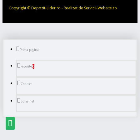
Copyright © Depozit-Lider.ro - Realizat de Servicii-Website.ro
Prima pagina
0
Favorite
Contact
Suna-ne!