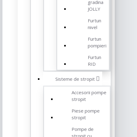
gradina
JOLLY
Furtun
nivel
Furtun
pompieri
Furtun
RID
Sisteme de stropit
Accesorii pompe
stropit
Piese pompe
stropit
Pompe de
stropit cu