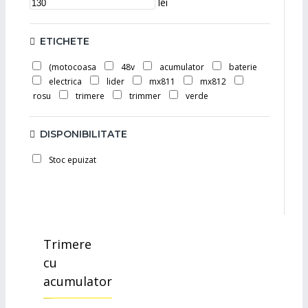
lei
ETICHETE
(motocoasa
48v
acumulator
baterie
electrica
lider
mx811
mx812
rosu
trimere
trimmer
verde
DISPONIBILITATE
Stoc epuizat
Trimere
cu
acumulator