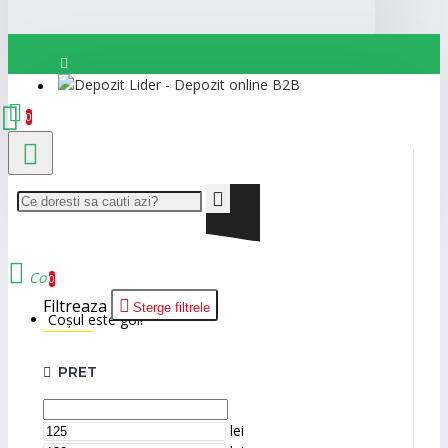
Autentificare
0
Cont nou
Cos
0
Filtreaza
Sterge filtrele
Coșul este gol!
PRET
lei