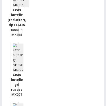
Ceas
butelie
(reductor),
tip ITALIA
I4883-1
MX935
Ceas
butelie
gri
rusesc
MX027