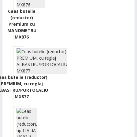
Ceas butelie
(reductor)
Premium cu
MANOMETRU
MX876
eas butelie (reductor)
PREMIUM, cu reglaj
LBASTRU/PORTOCALIU
MX877