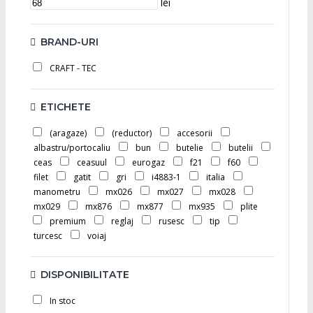
lei
BRAND-URI
CRAFT - TEC
ETICHETE
(aragaze)
(reductor)
accesorii
albastru/portocaliu
bun
butelie
butelii
ceas
ceasuul
eurogaz
f21
f60
filet
gatit
gri
i4883-1
italia
manometru
mx026
mx027
mx028
mx029
mx876
mx877
mx935
plite
premium
reglaj
rusesc
tip
turcesc
voiaj
DISPONIBILITATE
In stoc