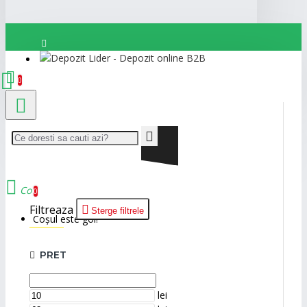
Autentificare
0
Cont nou
Cos
0
Filtreaza
Sterge filtrele
Coșul este gol!
PRET
lei