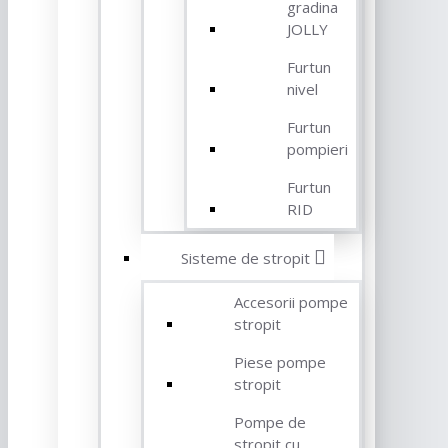
gradina
JOLLY
Furtun
nivel
Furtun
pompieri
Furtun
RID
Sisteme de stropit
Accesorii pompe
stropit
Piese pompe
stropit
Pompe de
stropit cu