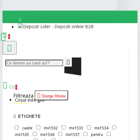
Autentificare
0
Cont nou
Cos
0
Filtreaza
Sterge filtrele
Coșul este gol!
ETICHETE
caiele
mx1532
mx1533
mx1534
mx1535
mx1536
mx1537
pentru