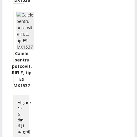
MX1536
Caiele
pentru
potcovit,
RIFLE, tip
E9
MX1537
Afişare
1 -
6
din
6 (1
pagini)