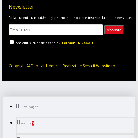
Newsletter
Fii la curent cu noutățile și promoțiile noastre înscriindu-te la newsletter!
Abonare
Am citit şi sunt de acord cu
Termeni & Conditii
Copyright © Depozit-Lider.ro - Realizat de Servicii-Website.ro
Prima pagina
0
Favorite