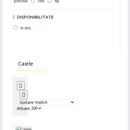
potcovit
rifle
tip
DISPONIBILITATE
In stoc
Caiele
Sortare
Afisare