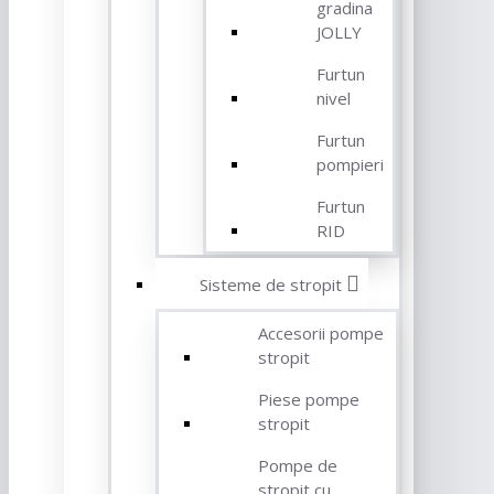
gradina
JOLLY
Furtun
nivel
Furtun
pompieri
Furtun
RID
Sisteme de stropit
Accesorii pompe
stropit
Piese pompe
stropit
Pompe de
stropit cu